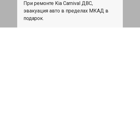
При ремонте Kia Carnival ДВС,
эвакуация авто в пределах МКАД в
подарок.
Записаться
Сделаем дешевле
При калькуляции на руках из другого
сервиса - эти же работы и запчасти по
более низкой цене
Записаться