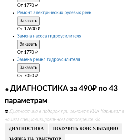
От
1770
₽
Ремонт электрических рулевых реек
Заказать
От
17600
₽
Замена насоса гидроусилителя
Заказать
От
1770
₽
Замена ремня гидроусилителя
Заказать
От
7050
₽
ДИАГНОСТИКА за 490₽ по 43
🔥
параметрам
.
Диагностика в подарок при ремонте КИА Карнивал в
⛔
нашем специализированном автосервисе Kia
ДИАГНОСТИКА
ПОЛУЧИТЬ КОНСУЛЬТАЦИЮ
ЗАЯВКА НА ЭВАКУАТОР