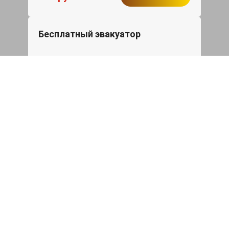
Бесплатный эвакуатор
При ремонте Kia Carnival ДВС,
эвакуация авто в пределах МКАД в
подарок.
Записаться
Сделаем дешевле
При калькуляции на руках из другого
сервиса - эти же работы и запчасти по