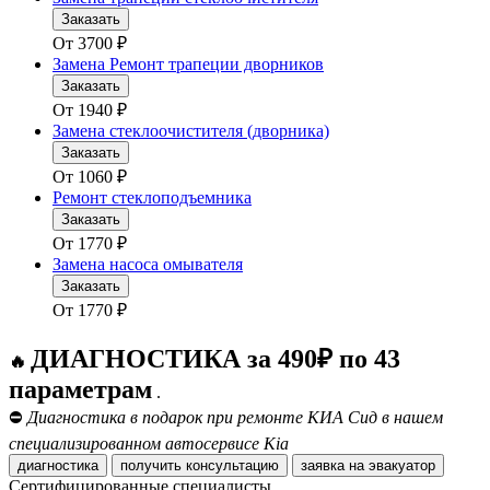
Заказать
От
3700
₽
Замена Ремонт трапеции дворников
Заказать
От
1940
₽
Замена стеклоочистителя (дворника)
Заказать
От
1060
₽
Ремонт стеклоподъемника
Заказать
От
1770
₽
Замена насоса омывателя
Заказать
От
1770
₽
ДИАГНОСТИКА за 490₽ по 43
🔥
параметрам
.
⛔
Диагностика в подарок при ремонте КИА Сид в нашем
специализированном автосервисе Kia
диагностика
получить консультацию
заявка на эвакуатор
Сертифицированные специалисты