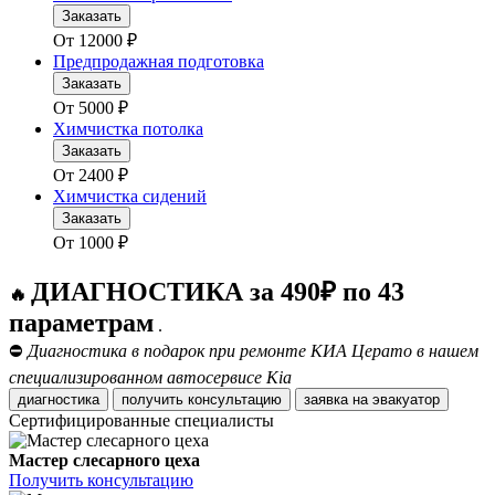
Заказать
От
12000
₽
Предпродажная подготовка
Заказать
От
5000
₽
Химчистка потолка
Заказать
От
2400
₽
Химчистка сидений
Заказать
От
1000
₽
ДИАГНОСТИКА за 490₽ по 43
🔥
параметрам
.
⛔
Диагностика в подарок при ремонте КИА Церато в нашем
специализированном автосервисе Kia
диагностика
получить консультацию
заявка на эвакуатор
Сертифицированные специалисты
Мастер слесарного цеха
Получить консультацию