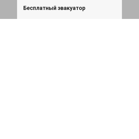
Бесплатный эвакуатор
При ремонте Kia Cerato ДВС, эвакуация
авто в пределах МКАД в подарок.
Записаться
Сделаем дешевле
При калькуляции на руках из другого
сервиса - эти же работы и запчасти по
более низкой цене