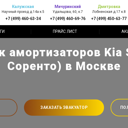
Калужская
Мичуринский
Дмитровка
Научный проезд д.14а к.5
Удальцова, 60, к.7
Лобненская д.17 к.8
+7 (499) 460-63-34
+7 (499) 460-69-76
+7 (499) 450-63-77
ГИ
ПРАЙС ЛИСТ
АК
к амортизаторов Kia 
Соренто) в Москве
ЗАКАЗАТЬ ЭВАКУАТОР
ПО