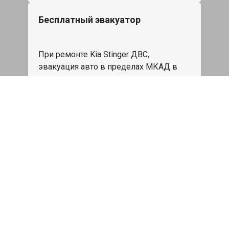
Бесплатный эвакуатор
При ремонте Kia Stinger ДВС,
эвакуация авто в пределах МКАД в
подарок.
Записаться
Сделаем дешевле
При калькуляции на руках из другого
сервиса - эти же работы и запчасти по
более низкой цене