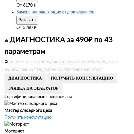
От
6170
₽
Замена направляющих втулок клапанов
Заказать
От
5280
₽
ДИАГНОСТИКА за 490₽ по 43
🔥
параметрам
.
Диагностика в подарок при ремонте Шкода Карок в
⛔
нашем специализированном автосервисе Skoda
ДИАГНОСТИКА
ПОЛУЧИТЬ КОНСУЛЬТАЦИЮ
ЗАЯВКА НА ЭВАКУАТОР
Сертифицированные специалисты
Мастер слесарного цеха
Получить консультацию
Моторист