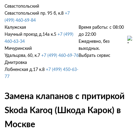
Севастопольский
Севастопольский пр. 95 б, к.8
+7
(499) 460-69-84
Калужская
Время работы: с 08:00
Научный проезд д.14а к.5
+7 (499)
до 22:00
460-63-34
Ежедневно, без
Мичуринский
выходных.
Удальцова, 60, к.7
+7 (499) 460-69-76
Выбрать сервис
Дмитровка
Лобненская д.17 к.8
+7 (499) 450-63-
77
Замена клапанов с притиркой
Skoda Karoq (Шкода Карок) в
Москве