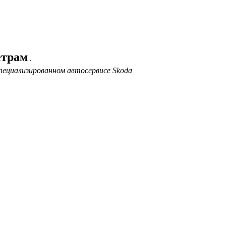
етрам
.
пециализированном автосервисе Skoda