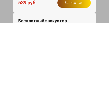
539 руб
Записаться
Бесплатный эвакуатор
При ремонте Skoda Kodiaq ДВС,
эвакуация авто в пределах МКАД в
подарок.
Записаться
Сделаем дешевле
При калькуляции на руках из другого