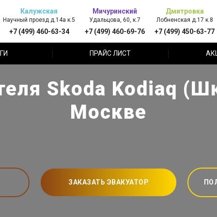
Калужская
Мичуринский
Дмитровка
Научный проезд д.14а к.5
Удальцова, 60, к.7
Лобненская д.17 к.8
+7 (499) 460-63-34
+7 (499) 460-69-76
+7 (499) 450-63-77
ГИ
ПРАЙС ЛИСТ
АК
еля Skoda Kodiaq (Ш
Москве
ЗАКАЗАТЬ ЭВАКУАТОР
ПО