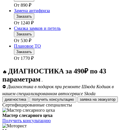
От
890
₽
Замена антифриза
Заказать
От
1240
₽
Смазка замков и петель
Заказать
От
530
₽
Плановое ТО
Заказать
От
1770
₽
ДИАГНОСТИКА за 490₽ по 43
🔥
параметрам
.
⛔
Диагностика в подарок при ремонте Шкода Кодиак в
нашем специализированном автосервисе Skoda
диагностика
получить консультацию
заявка на эвакуатор
Сертифицированные специалисты
Мастер слесарного цеха
Получить консультацию