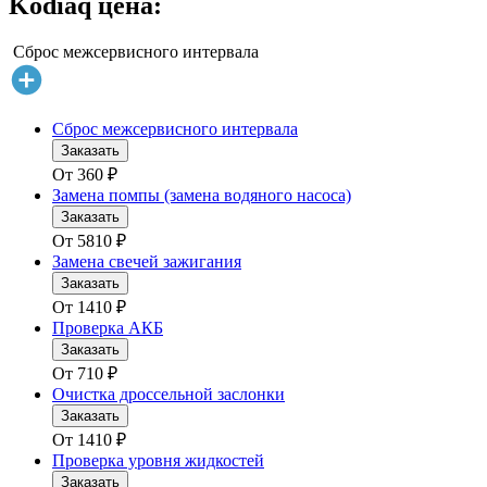
Kodiaq цена:
Сброс межсервисного интервала
Сброс межсервисного интервала
Заказать
От
360
₽
Замена помпы (замена водяного насоса)
Заказать
От
5810
₽
Замена свечей зажигания
Заказать
От
1410
₽
Проверка АКБ
Заказать
От
710
₽
Очистка дроссельной заслонки
Заказать
От
1410
₽
Проверка уровня жидкостей
Заказать