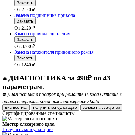
Заказать
От
2120
₽
Замена подшипника привода
Заказать
От
2120
₽
Замена привода сцепления
Заказать
От
3700
₽
Замена натяжителя приводного ремня
Заказать
От
1240
₽
ДИАГНОСТИКА за 490₽ по 43
🔥
параметрам
.
⛔
Диагностика в подарок при ремонте Шкода Октавия в
нашем специализированном автосервисе Skoda
диагностика
получить консультацию
заявка на эвакуатор
Сертифицированные специалисты
Мастер слесарного цеха
Получить консультацию