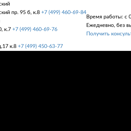
ский
ий пр. 95 б, к.8
+7 (499) 460-69-84
Время работы: с 0
й
Ежедневно, без в
, к.7
+7 (499) 460-69-76
Получить консул
ГИ
ПРАЙС ЛИСТ
АК
.17 к.8
+7 (499) 450-63-77