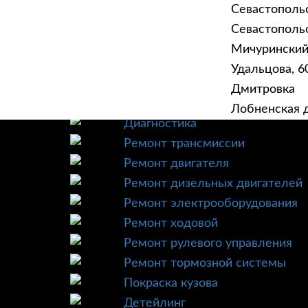
Севастополь
Севастопольск
Мичурински
Удальцова, 60
ГЛАВНАЯ
УСЛУ
Дмитровка
Техническое обслуживание
Лобненская д
Диагностика
Ремонт трансмиссии
Ремонт двигателя
Ремонт дизельных двигателей
Ремонт электрооборудования
Ремонт ходовой
Ремонт рулевого управления
Ремонт тормозной системы
Покраска кузова
Детейлинг