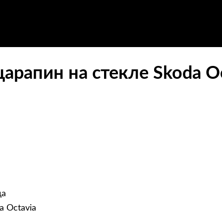
царапин на стекле Skoda O
да
a Octavia