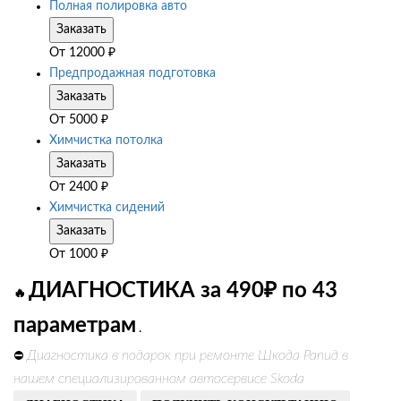
Полная полировка авто
Заказать
От
12000
₽
Предпродажная подготовка
Заказать
От
5000
₽
Химчистка потолка
Заказать
От
2400
₽
Химчистка сидений
Заказать
От
1000
₽
ДИАГНОСТИКА за 490₽ по 43
🔥
параметрам
.
Диагностика в подарок при ремонте Шкода Рапид в
⛔
нашем специализированном автосервисе Skoda