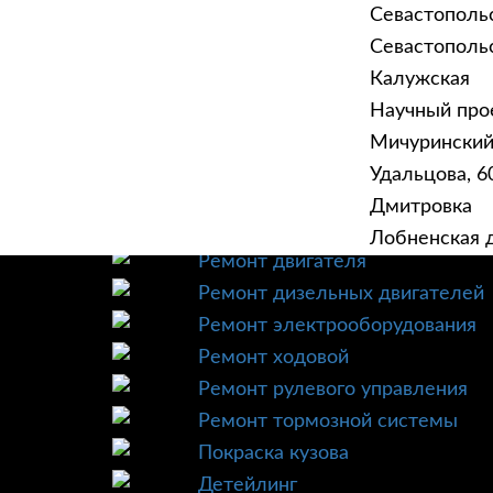
Севастополь
Севастопольск
Калужская
Научный прое
ГЛАВНАЯ
УСЛУ
Мичурински
Техническое обслуживание
Удальцова, 60
Диагностика
Дмитровка
Ремонт трансмиссии
Лобненская д
Ремонт двигателя
Ремонт дизельных двигателей
Ремонт электрооборудования
Ремонт ходовой
Ремонт рулевого управления
Ремонт тормозной системы
Покраска кузова
Детейлинг