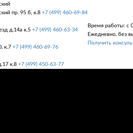
ский
ий пр. 95 б, к.8
+7 (499) 460-69-84
Время работы: с 0
зд д.14а к.5
+7 (499) 460-63-34
Ежедневно, без в
ГИ
ПРАЙС ЛИСТ
АК
й
Получить консул
, к.7
+7 (499) 460-69-76
.17 к.8
+7 (499) 450-63-77