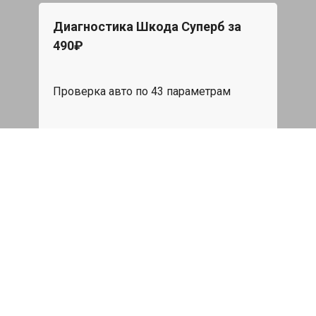
Диагностика Шкода Суперб за
Бес
490₽
При 
Star
Проверка авто по 43 параметрам
эвак
пода
539 руб
я
Записаться
Замена термостата Skoda