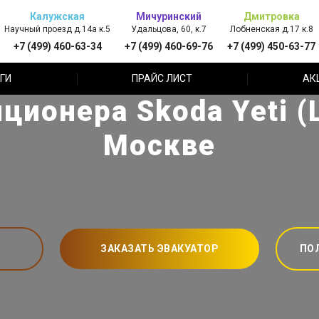
Калужская
Мичуринский
Дмитровка
Научный проезд д.14а к.5
Удальцова, 60, к.7
Лобненская д.17 к.8
+7 (499) 460-63-34
+7 (499) 460-69-76
+7 (499) 450-63-77
ГИ
ПРАЙС ЛИСТ
АК
ционера Skoda Yeti (
Москве
ЗАКАЗАТЬ ЭВАКУАТОР
ПО