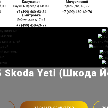
й
Калужская
Мичуринский
, к.8
Научный проезд д.14а к.5
Удальцова, 60, к.7
4
+7 (499) 460-63-34
+7 (499) 460-69-76
Дмитровка
Лобненская д.17 к.8
+7 (499) 450-63-77
УГИ
ПРАЙС ЛИСТ
АКЦ
служивание
смиссии
 двигателей
Ре
довой
Р
ой системы
инг
екол
 Skoda Yeti (Шкода Й
ЗАКАЗАТЬ ЭВАКУАТОР
ПО