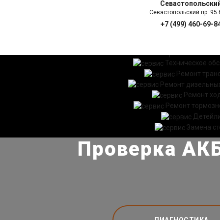
Севастопольски
Севастопольский пр. 95 б
+7 (499) 460-69-8
ГЛАВНАЯ
УСЛ
Техническое об
Ремонт тран
Ремонт дизельных
Ремонт хо
Ремонт тормозн
Детейл
Замена ст
Проверка АКБ
ДИАГНОСТИКА