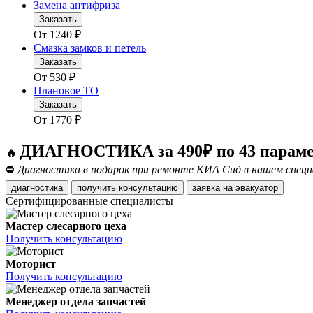
Замена антифриза
Заказать
От
1240
₽
Смазка замков и петель
Заказать
От
530
₽
Плановое ТО
Заказать
От
1770
₽
ДИАГНОСТИКА за 490₽ по 43 парам
🔥
⛔
Диагностика в подарок при ремонте КИА Сид в нашем специ
диагностика
получить консультацию
заявка на эвакуатор
Сертифицированные специалисты
Мастер слесарного цеха
Получить консультацию
Моторист
Получить консультацию
Менеджер отдела запчастей