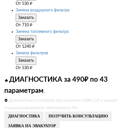
От
530
₽
Замена воздушного фильтра
Заказать
От
710
₽
Замена топливного фильтра
Заказать
От
1240
₽
Замена фильтров
Заказать
От
530
₽
ДИАГНОСТИКА за 490₽ по 43
🔥
параметрам
.
Диагностика в подарок при ремонте КИА Сид в нашем
⛔
специализированном автосервисе Kia
ДИАГНОСТИКА
ПОЛУЧИТЬ КОНСУЛЬТАЦИЮ
ЗАЯВКА НА ЭВАКУАТОР