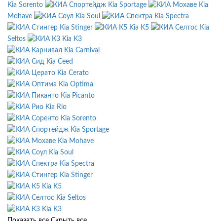
Kia Sorento
Kia Sportage
Kia
Mohave
Kia Soul
Kia Spectra
Kia Stinger
Kia K5
Kia
Seltos
Kia K3
Kia Carnival
Kia Ceed
Kia Cerato
Kia Optima
Kia Picanto
Kia Rio
Kia Sorento
Kia Sportage
Kia Mohave
Kia Soul
Kia Spectra
Kia Stinger
Kia K5
Kia Seltos
Kia K3
Показать все
Скрыть все