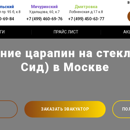
В
льский
Мичуринский
Дмитровка
пр. 95 б, к.8
Удальцова, 60, к.7
Лобненская д.17 к.8
0-69-84
+7 (499) 460-69-76
+7 (499) 450-63-77
ГИ
ПРАЙС ЛИСТ
АК
ние царапин на стекл
Сид) в Москве
ЗАКАЗАТЬ ЭВАКУАТОР
ПО