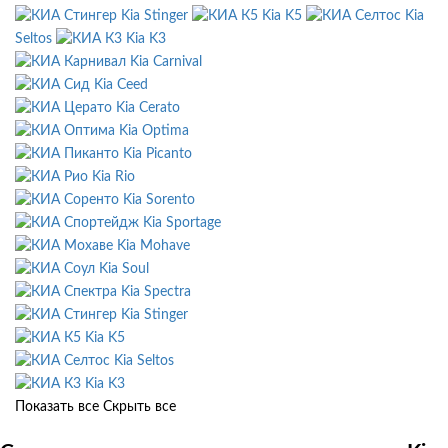
Kia Stinger
Kia K5
Kia
Seltos
Kia K3
Kia Carnival
Kia Ceed
Kia Cerato
Kia Optima
Kia Picanto
Kia Rio
Kia Sorento
Kia Sportage
Kia Mohave
Kia Soul
Kia Spectra
Kia Stinger
Kia K5
Kia Seltos
Kia K3
Показать все
Скрыть все