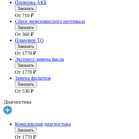
Проверка АКБ
Заказать
От
710
₽
Сброс межсервисного интервала
Заказать
От
360
₽
Плановое ТО
Заказать
От
1770
₽
Экспресс-замена масла
Заказать
От
1770
₽
Замена фильтров
Заказать
От
530
₽
Диагностика
Комплексная диагностика
Заказать
От
1770
₽