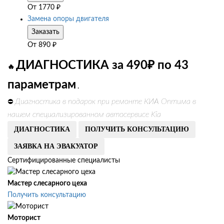
От
1770
₽
Замена опоры двигателя
Заказать
От
890
₽
ДИАГНОСТИКА за 490₽ по 43
🔥
параметрам
.
Диагностика в подарок при ремонте КИА Оптима в
⛔
нашем специализированном автосервисе Kia
ДИАГНОСТИКА
ПОЛУЧИТЬ КОНСУЛЬТАЦИЮ
ЗАЯВКА НА ЭВАКУАТОР
Сертифицированные специалисты
Мастер слесарного цеха
Получить консультацию
Моторист