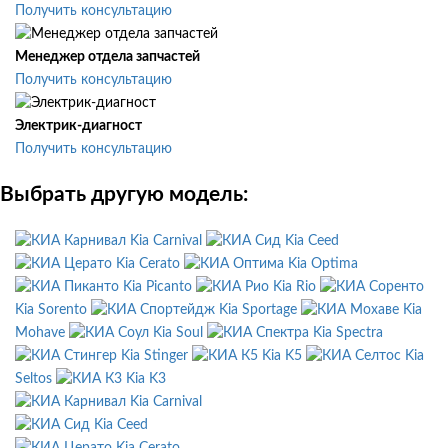
Получить консультацию
Менеджер отдела запчастей
Получить консультацию
Электрик-диагност
Получить консультацию
Выбрать другую модель:
Kia Carnival
Kia Ceed
Kia Cerato
Kia Optima
Kia Picanto
Kia Rio
Kia Sorento
Kia Sportage
Kia
Mohave
Kia Soul
Kia Spectra
Kia Stinger
Kia K5
Kia
Seltos
Kia K3
Kia Carnival
Kia Ceed
Kia Cerato