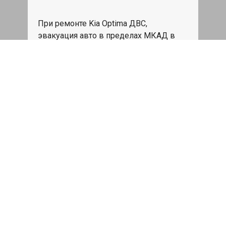
При ремонте Kia Optima ДВС,
эвакуация авто в пределах МКАД в
подарок.
Записаться
Сделаем дешевле
При калькуляции на руках из другого
сервиса - эти же работы и запчасти по
более низкой цене