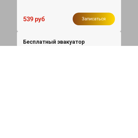
539 руб
Записаться
Бесплатный эвакуатор
При ремонте Kia Picanto ДВС,
эвакуация авто в пределах МКАД в
подарок.
Записаться
Сделаем дешевле