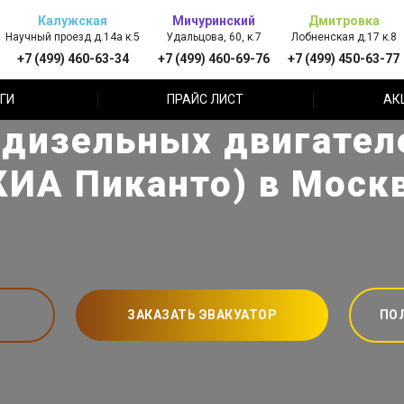
Калужская
Мичуринский
Дмитровка
Научный проезд д.14а к.5
Удальцова, 60, к.7
Лобненская д.17 к.8
+7 (499) 460-63-34
+7 (499) 460-69-76
+7 (499) 450-63-77
ГИ
ПРАЙС ЛИСТ
АК
дизельных двигателе
КИА Пиканто) в Моск
ЗАКАЗАТЬ ЭВАКУАТОР
ПО