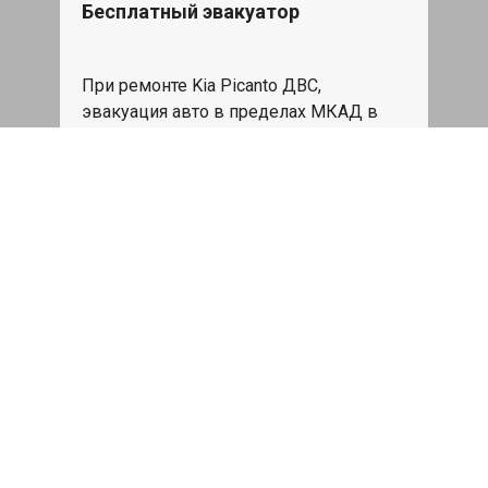
Бесплатный эвакуатор
При ремонте Kia Picanto ДВС,
эвакуация авто в пределах МКАД в
подарок.
Записаться
Сделаем дешевле
При калькуляции на руках из другого
сервиса - эти же работы и запчасти по
более низкой цене