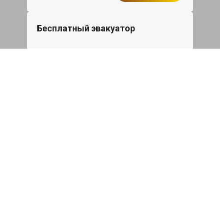
Бесплатный эвакуатор
При ремонте Kia Picanto ДВС,
эвакуация авто в пределах МКАД в
подарок.
Записаться
Сделаем дешевле
При калькуляции на руках из другого
сервиса - эти же работы и запчасти по