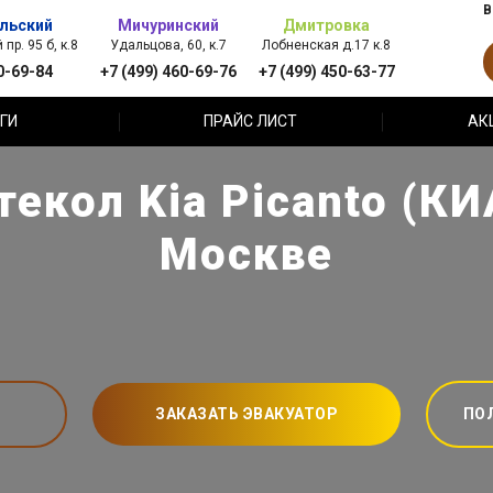
В
льский
Мичуринский
Дмитровка
пр. 95 б, к.8
Удальцова, 60, к.7
Лобненская д.17 к.8
0-69-84
+7 (499) 460-69-76
+7 (499) 450-63-77
ГИ
ПРАЙС ЛИСТ
АК
текол Kia Picanto (КИ
Москве
ЗАКАЗАТЬ ЭВАКУАТОР
ПО