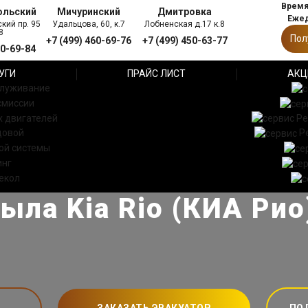
Время 
ольский
Мичуринский
Дмитровка
Ежед
кий пр. 95
Удальцова, 60, к.7
Лобненская д.17 к.8
8
Пол
+7 (499) 460-69-76
+7 (499) 450-63-77
60-69-84
УГИ
ПРАЙС ЛИСТ
АКЦ
служивание
смиссии
 двигателей
Ре
довой
Р
ой системы
инг
екол
ыла Kia Rio (КИА Рио
ЗАКАЗАТЬ ЭВАКУАТОР
ПО