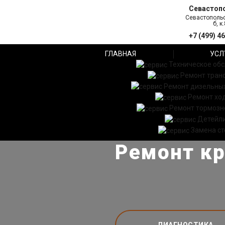
Севастоп
Севастопольс
б, к.
+7 (499) 4
ГЛАВНАЯ
УСЛ
Техническое об
Ремонт тран
Ремонт дизельных
Ремонт хо
Ремонт тормозн
Детейл
Замена ст
Ремонт кр
ДИАГНОСТИКА