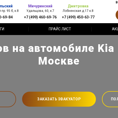
В
льский
Мичуринский
Дмитровка
пр. 95 б, к.8
Удальцова, 60, к.7
Лобненская д.17 к.8
0-69-84
+7 (499) 460-69-76
+7 (499) 450-63-77
ГИ
ПРАЙС ЛИСТ
АК
в на автомобиле Kia 
Москве
ЗАКАЗАТЬ ЭВАКУАТОР
ПО