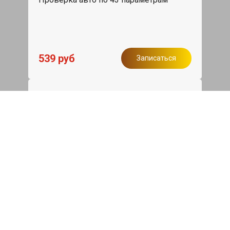
539 руб
Записаться
Бесплатный эвакуатор
При ремонте Kia Optima ДВС,
эвакуация авто в пределах МКАД в
подарок.
Записаться