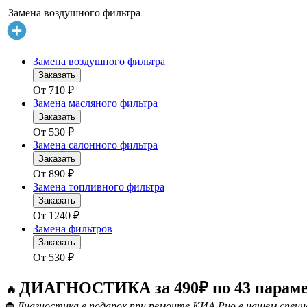
Замена воздушного фильтра
Замена воздушного фильтра
Заказать
От
710
₽
Замена масляного фильтра
Заказать
От
530
₽
Замена салонного фильтра
Заказать
От
890
₽
Замена топливного фильтра
Заказать
От
1240
₽
Замена фильтров
Заказать
От
530
₽
ДИАГНОСТИКА за 490₽ по 43 парам
🔥
⛔
Диагностика в подарок при ремонте КИА Рио в нашем специ